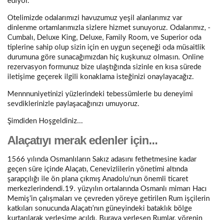
ediyor.
Otelimizde odalarımızi havuzumuz yeşil alanlarımız var
dinlenme ortamlarımızla sizlere hizmet sunuyoruz. Odalarımız, -
Cumbalı, Deluxe King, Deluxe, Family Room, ve Superior oda
tiplerine sahip olup sizin için en uygun seçeneği oda müsaitlik
durumuna göre sunacağımızdan hiç kuşkunuz olmasın. Online
rezervasyon formunuz bize ulaştığında sizinle en kısa sürede
iletişime geçerek ilgili konaklama isteğinizi onaylayacağız.
Mennnuniyetinizi yüzlerindeki tebessümlerle bu deneyimi
sevdiklerinizle paylaşacağınızı umuyoruz.
Şimdiden Hoşgeldiniz...
Alaçatıyı merak edenler için...
1566 yılında Osmanlıların Sakız adasını fethetmesine kadar
geçen süre içinde Alaçatı, Cenevizlilerin yönetimi altında
şarapçılığı ile ön plana çıkmış Anadolu’nun önemli ticaret
merkezlerindendi.19. yüzyılın ortalarında Osmanlı mimarı Hacı
Memiş’in çalışmaları ve çevreden yöreye getirilen Rum işçilerin
katkıları sonucunda Alaçatı’nın güneyindeki bataklık bölge
kurtarılarak yerleşime açıldı. Buraya yerleşen Rumlar, yörenin