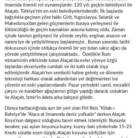
imarında önemli rol oynamışlardır. 120 yılı geçkin belediyesi ile
Alaçatı, Türkiye’nin en eski belediyelerindendir. İlk başlarda
bağcılıkla geçinen yöre halkı Girit, Yugoslavya, Selanik ve
Makedonya’dan gelen göçmenlerin buraya yerleşmesi ile
tütüncülüğü de geçim kaynakları arasına katmış oldu. Zaman
içinde tarımın gelişmesi ile yörede zeytin, enginar, anason ve
narenciye de yetiştirilmeye başlanmıştır.. Bunun yanında, tarihi
dokusunun içinde oldukça önemli bir yer tutan sakız ağacı da
yörede yetiştirilmeye çalışılmaktadır.. Özellikle Rum
mimarisinin etkisinde kalan Alaçatı’da evler yöreye özgü
taşlardan ekseriyetle cumbalı ve iki katlı olarak inşa
edilmişlerdir. Alaçatı’nın sembolü haline gelmiş ve dönemin
teknoloji harikası olarak adlandırılan yel değirmenleri ise
yörenin en eski yapılarındandır. Pazar yerindeki camii, mozaikli
çarşısı ve karabiber ağaçlarının gölge yaptığı daracık sokakları
ile Alaçatı, İzmir’in âdeta arka bahçesi gibidir.
Dünya haritacılığında ayrı bir yeri olan Pirî Reis “Kitab-ı
Bahriye”de “Alaca at limanında deniz yufkadır” derken Alaçatı
Koyu’nun dalgasız olduğunu tasvir etmek istemiştir. Bununla
beraber, yaz ayları boyunca kuzey, kuzey-batı yönlerinde 15-25
Knots süratle esen rüzgâr, Alaçatı koyunu sörfçüler için